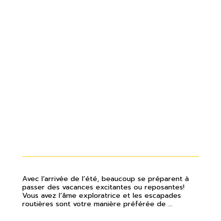
ENVIE D’UN ROAD TRIP? AVANT
DE PARTIR À L’AVENTURE, VOICI
QUOI VÉRIFIER SUR VOTRE
VOITURE!
Avec l’arrivée de l’été, beaucoup se préparent à
passer des vacances excitantes ou reposantes!
Vous avez l’âme exploratrice et les escapades
routières sont votre manière préférée de ...