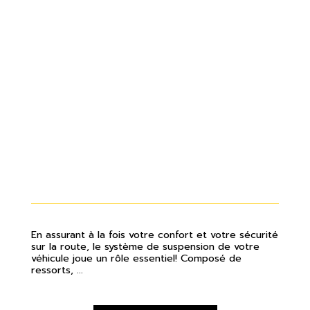
QUELS SONT LES SIGNES QUI
INDIQUENT UN PROBLÈME DE
SUSPENSION?
En assurant à la fois votre confort et votre sécurité
sur la route, le système de suspension de votre
véhicule joue un rôle essentiel! Composé de
ressorts, ...