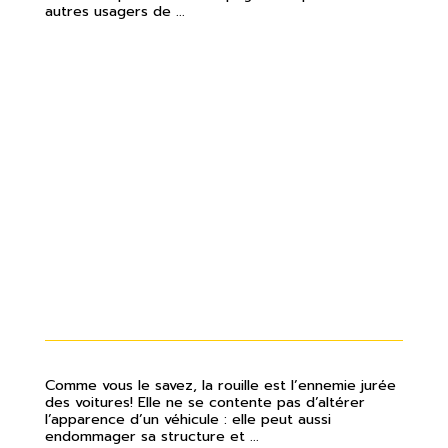
autres usagers de ...
EST-CE UTILE DE FAIRE UN
TRAITEMENT ANTIROUILLE SUR
UNE VOITURE USAGÉE?
Comme vous le savez, la rouille est l’ennemie jurée
des voitures! Elle ne se contente pas d’altérer
l’apparence d’un véhicule : elle peut aussi
endommager sa structure et ...