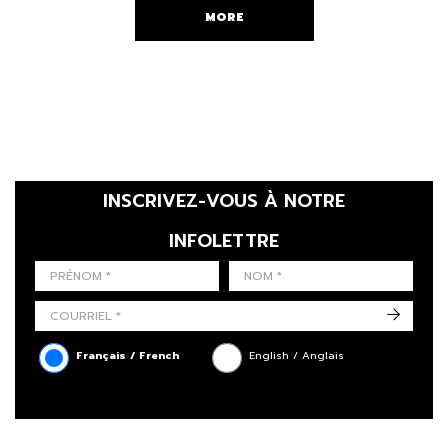
MORE
INSCRIVEZ-VOUS À NOTRE
INFOLETTRE
LAST NAME
PRÉNOM
LANGUE
->
Français / French
English / Anglais