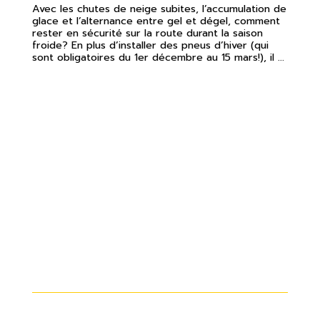
Avec les chutes de neige subites, l’accumulation de
glace et l’alternance entre gel et dégel, comment
rester en sécurité sur la route durant la saison
froide? En plus d’installer des pneus d’hiver (qui
sont obligatoires du 1er décembre au 15 mars!), il ...
TOUT SAVOIR SUR L’ACHAT DE
PNEUS CLOUTÉS : EST-CE QUE ÇA
EN VAUT LA PEINE?