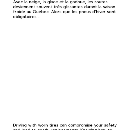
Avec la neige, la glace et la gadoue, les routes
deviennent souvent très glissantes durant la saison
froide au Québec. Alors que les pneus d’hiver sont
obligatoires ...
COMMENT DÉTERMINER L’USURE
DES PNEUS DE MON VÉHICULE?
Driving with worn tires can compromise your safety
and lead to costly replacements. Knowing how to