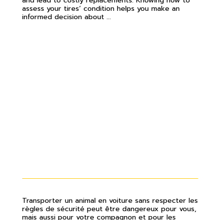
assess your tires’ condition helps you make an
informed decision about ...
QUELLES SONT LES BONNES
PRATIQUES POUR VOYAGER AVEC
SON ANIMAL EN VOITURE?
Transporter un animal en voiture sans respecter les
règles de sécurité peut être dangereux pour vous,
mais aussi pour votre compagnon et pour les