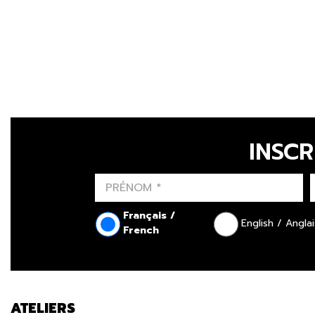
INSCR
Français /
English / Anglai
French
ATELIERS