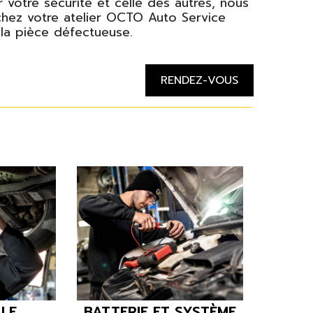
r votre sécurité et celle des autres, nous
ez votre atelier OCTO Auto Service
la pièce défectueuse.
RENDEZ-VOUS
Next
LLE
BATTERIE ET SYSTÈME
CLI