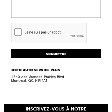
g
o
e
p
*
*
C
A
P
T
C
H
A
SOUMETTRE
OCTO AUTO SERVICE PLUS
4840 des Grandes-Prairies Blvd.
Montreal, QC, H1R 1A1
INSCRIVEZ-VOUS À NOTRE