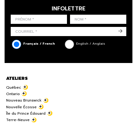
INFOLETTRE
LAST NAME
PRÉNOM
LANGUE
->
Français / French
English / Anglais
ATELIERS
Québec
Ontario
Nouveau Brunswick
Nouvelle Écosse
Île du Prince Édouard
Terre-Neuve