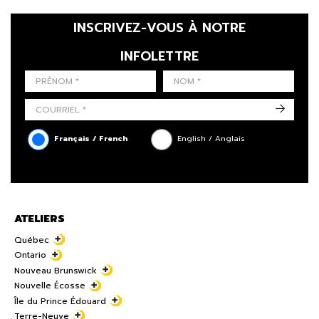
INSCRIVEZ-VOUS À NOTRE
INFOLETTRE
LAST NAME
PRÉNOM
LANGUE
->
Français / French
English / Anglais
ATELIERS
Québec
Ontario
Nouveau Brunswick
Nouvelle Écosse
Île du Prince Édouard
Terre-Neuve