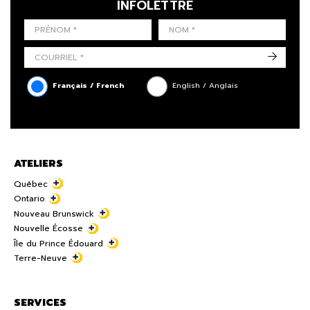
INFOLETTRE
LAST NAME
PRÉNOM
LANGUE
->
Français / French
English / Anglais
ATELIERS
Québec
Ontario
Nouveau Brunswick
Nouvelle Écosse
Île du Prince Édouard
Terre-Neuve
SERVICES