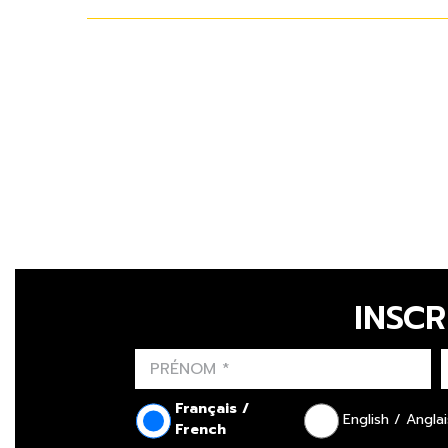
INSCR
Français /
English / Anglai
French