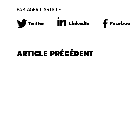
PARTAGER L’ARTICLE
Twitter
LinkedIn
Faceboo
ARTICLE PRÉCÉDENT
MES PNEUS D’HIVER
SONT-ILS ENCORE
SÉCURITAIRES?