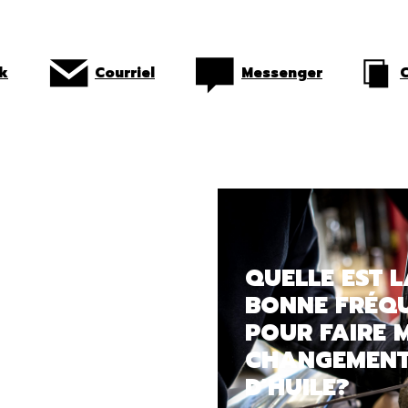
k
Courriel
Messenger
C
QUELLE EST 
BONNE FRÉQ
POUR FAIRE 
CHANGEMEN
D’HUILE?