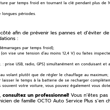
oiture par temps froid en tournant la clé pendant plus d
e longues périodes.
côté afin de prévenir les pannes et d’éviter de
ations :
 démarrages par temps froid);
e (on vise une tension d’au moins 12,4 V) ou faites inspe
x. : prise USB, radio, GPS) simultanément en conduisant et
au volant plutôt que de régler le chauffage au maximum;
r laisser le temps à la batterie de se recharger complèteme
pas souvent votre voiture, vous pouvez également vous doter
, consultez un professionnel!
Vous n’êtes pas à
icien de famille OCTO Auto Service Plus s’en cha