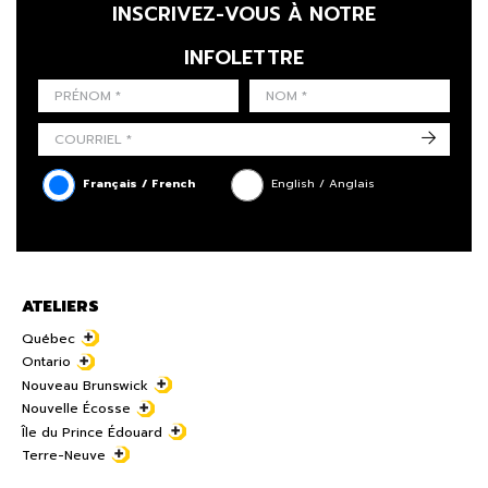
INSCRIVEZ-VOUS À NOTRE
INFOLETTRE
LAST NAME
PRÉNOM
LANGUE
->
Français / French
English / Anglais
ATELIERS
Québec
Ontario
Nouveau Brunswick
Nouvelle Écosse
Île du Prince Édouard
Terre-Neuve