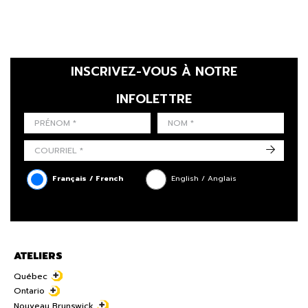
INSCRIVEZ-VOUS À NOTRE
INFOLETTRE
LAST NAME
PRÉNOM
LANGUE
->
Français / French
English / Anglais
ATELIERS
Québec
Ontario
Nouveau Brunswick