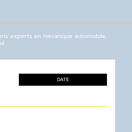
ciens experts en mécanique automobile,
i.
DATE