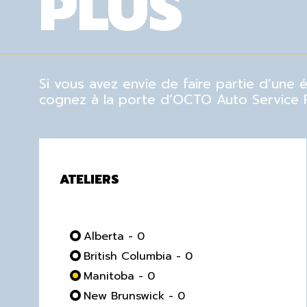
PLUS
Si vous avez envie de faire partie d’une
cognez à la porte d’OCTO Auto Service Pl
ATELIERS
Alberta - 0
British Columbia - 0
Manitoba - 0
New Brunswick - 0