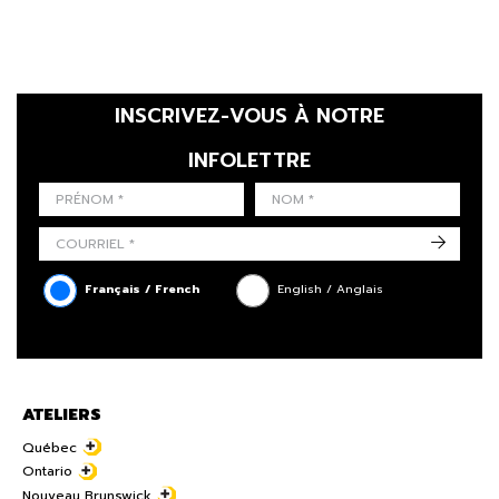
INSCRIVEZ-VOUS À NOTRE
INFOLETTRE
LAST NAME
PRÉNOM
LANGUE
->
Français / French
English / Anglais
ATELIERS
Québec
Ontario
Nouveau Brunswick