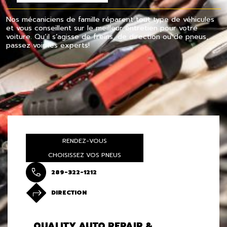
Nos mécaniciens de famille réparent tout type de véhicules
et vous conseillent sur le meilleur entretien pour votre
voiture. Qu’il s’agisse de freins, de direction ou de pneus,
passez voir les experts!
RENDEZ-VOUS
CHOISISSEZ VOS PNEUS
289-322-1212
DIRECTION
QUALITY AUTO REPAIR &