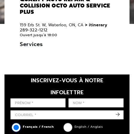
COLLISION OCTO AUTO SERVICE
PLUS
159 Erb St. W, Waterloo, ON, CA
> itinerary
289-322-1212
Ouvert jusqu’à 18:00
Services
INSCRIVEZ-VOUS À NOTRE
INFOLETTRE
LAST NAME
PRÉNOM
LANGUE
->
Français / French
English / Anglais