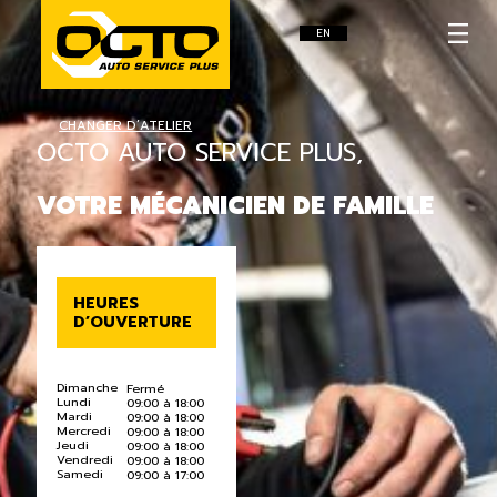
EN
CHANGER D’ATELIER
OCTO AUTO SERVICE PLUS,
VOTRE MÉCANICIEN DE FAMILLE
HEURES
D’OUVERTURE
Dimanche
Fermé
Lundi
09:00 à 18:00
Mardi
09:00 à 18:00
Mercredi
09:00 à 18:00
Jeudi
09:00 à 18:00
Vendredi
09:00 à 18:00
Samedi
09:00 à 17:00