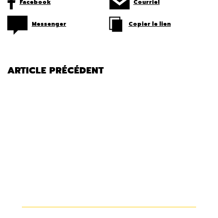
Facebook
Courriel
Messenger
Copier le lien
ARTICLE PRÉCÉDENT
COMMENT SAVOIR SI MES PNEUS
SONT BIEN BALANCÉS?