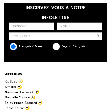
INSCRIVEZ-VOUS À NOTRE
INFOLETTRE
LAST NAME
PRÉNOM
LANGUE
->
Français / French
English / Anglais
ATELIERS
Québec
Ontario
Nouveau Brunswick
Nouvelle Écosse
Île du Prince Édouard
Terre-Neuve