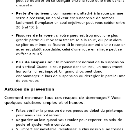
peut se déchirer en se coinçant entre la roue et le trou dans la
chaussée.
Perte d’enjoliveur :
communément attaché à la roue par une
serre à pression, un enjoliveur est susceptible de tomber
facilement. Remplacer un seul enjoliveur peut vous coûter entre
20 $ et 150 $.
Fissures de la roue :
si votre pneu est trop mou, une plus
grande partie du choc sera transmise à la roue, qui peut alors
se plier ou même se fissurer. Si le remplacement d’une roue en
acier est plutôt abordable, celui d’une roue en alliage peut se
chiffrer à 500 $.
Bris de suspension :
le mouvement normal de la suspension
est vertical. Quand la roue passe dans un trou, un mouvement
horizontal lui est imposé. Un grand choc peut donc
endommager le bras de suspension ou dérégler le parallélisme
de vos roues.
Astuces de prévention
Comment minimiser tous ces risques de dommages? Voici
quelques solutions simples et efficaces :
Faites vérifier la pression de vos pneus au début du printemps
pour mieux les préserver;
Regardez au loin quand vous roulez pour repérer les nids-de-
poule et ajuster votre conduite;
Si l’impact est inévitable, ralentissez le plus possible, ne freinez