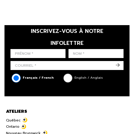
INSCRIVEZ-VOUS À NOTRE
INFOLETTRE
LAST NAME
PRÉNOM
LANGUE
->
Français / French
English / Anglais
ATELIERS
Québec
Ontario
Nouveau Brunswick