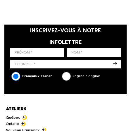
INSCRIVEZ-VOUS À NOTRE
INFOLETTRE
LAST NAME
PRÉNOM
LANGUE
->
Français / French
English / Anglais
ATELIERS
Québec
Ontario
Nouveau Brunswick