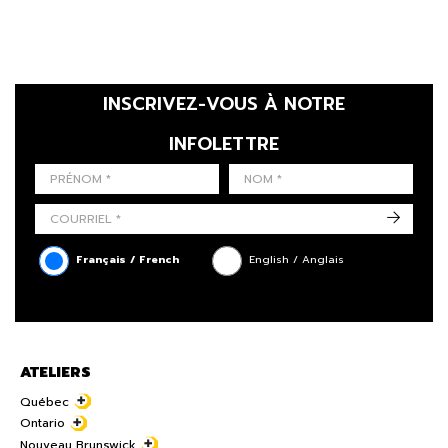
INSCRIVEZ-VOUS À NOTRE
INFOLETTRE
LAST NAME
PRÉNOM
LANGUE
->
Français / French
English / Anglais
ATELIERS
Québec
Ontario
Nouveau Brunswick