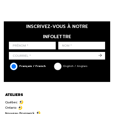
INSCRIVEZ-VOUS À NOTRE
INFOLETTRE
LAST NAME
PRÉNOM
LANGUE
->
Français / French
English / Anglais
ATELIERS
Québec
Ontario
Nouveau Brunswick