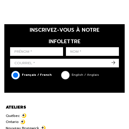
INSCRIVEZ-VOUS À NOTRE
INFOLETTRE
LAST NAME
PRÉNOM
LANGUE
->
Français / French
English / Anglais
ATELIERS
Québec
Ontario
Nouveau Brunswick