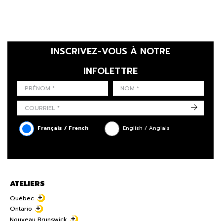
INSCRIVEZ-VOUS À NOTRE
INFOLETTRE
LAST NAME
PRÉNOM
LANGUE
->
Français / French
English / Anglais
ATELIERS
Québec
Ontario
Nouveau Brunswick