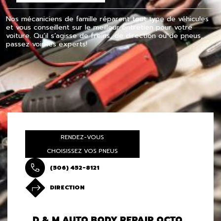
Nos mécaniciens de famille réparent tout type de véhicules
et vous conseillent sur le meilleur entretien pour votre
voiture. Qu’il s’agisse de freins, de direction ou de pneus,
passez voir les experts!
RENDEZ-VOUS
CHOISISSEZ VOS PNEUS
(506) 452-8121
DIRECTION
D & M AUTO BODY REPAIR OCTO