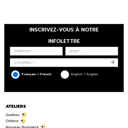
INSCRIVEZ-VOUS À NOTRE
INFOLETTRE
LAST NAME
PRÉNOM
LANGUE
->
Français / French
English / Anglais
ATELIERS
Québec
Ontario
Nouveau Brunswick